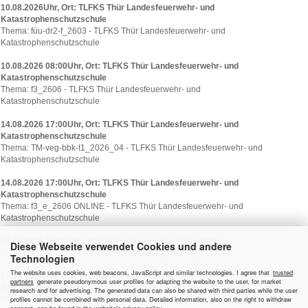
10.08.2026Uhr, Ort: TLFKS Thür Landesfeuerwehr- und
Katastrophenschutzschule
Thema: füu-dr2-f_2603 - TLFKS Thür Landesfeuerwehr- und
Katastrophenschutzschule
10.08.2026 08:00Uhr, Ort: TLFKS Thür Landesfeuerwehr- und
Katastrophenschutzschule
Thema: f3_2606 - TLFKS Thür Landesfeuerwehr- und
Katastrophenschutzschule
14.08.2026 17:00Uhr, Ort: TLFKS Thür Landesfeuerwehr- und
Katastrophenschutzschule
Thema: TM-veg-bbk-t1_2026_04 - TLFKS Thür Landesfeuerwehr- und
Katastrophenschutzschule
14.08.2026 17:00Uhr, Ort: TLFKS Thür Landesfeuerwehr- und
Katastrophenschutzschule
Thema: f3_e_2606 ONLINE - TLFKS Thür Landesfeuerwehr- und
Katastrophenschutzschule
14.08.2026 18:00Uhr, Ort: FF Reichmannsdorf (Saalfeld)
Diese Webseite verwendet Cookies und andere
Thema: MA-2026_03 - FF Reichmannsdorf (Saalfeld)
Technologien
The website uses cookies, web beacons, JavaScript and similar technologies. I agree that
trusted
17.08.2026Uhr, Ort: TLFKS Thür Landesfeuerwehr- und
partners
generate pseudonymous user profiles for adapting the website to the user, for market
Katastrophenschutzschule
research and for advertising. The generated data can also be shared with third parties while the user
profiles cannot be combined with personal data. Detailed information, also on the right to withdraw
Thema: ma-katslf_2601 - TLFKS Thür Landesfeuerwehr- und