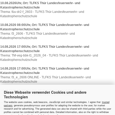
10.08.2026Uhr, Ort: TLFKS Thür Landesfeuerwehr- und
Katastrophenschutzschule
Thema: füu-dr2-f_2603 - TLFKS Thür Landesfeuerwehr- und
Katastrophenschutzschule
10.08.2026 08:00Uhr, Ort: TLFKS Thür Landesfeuerwehr- und
Katastrophenschutzschule
Thema: f3_2606 - TLFKS Thür Landesfeuerwehr- und
Katastrophenschutzschule
14.08.2026 17:00Uhr, Ort: TLFKS Thür Landesfeuerwehr- und
Katastrophenschutzschule
Thema: TM-veg-bbk-t1_2026_04 - TLFKS Thür Landesfeuerwehr- und
Katastrophenschutzschule
14.08.2026 17:00Uhr, Ort: TLFKS Thür Landesfeuerwehr- und
Katastrophenschutzschule
Thema: f3_e_2606 ONLINE - TLFKS Thür Landesfeuerwehr- und
Katastrophenschutzschule
14.08.2026 18:00Uhr, Ort: FF Reichmannsdorf (Saalfeld)
Diese Webseite verwendet Cookies und andere
Thema: MA-2026_03 - FF Reichmannsdorf (Saalfeld)
Technologien
The website uses cookies, web beacons, JavaScript and similar technologies. I agree that
trusted
17.08.2026Uhr, Ort: TLFKS Thür Landesfeuerwehr- und
partners
generate pseudonymous user profiles for adapting the website to the user, for market
Katastrophenschutzschule
research and for advertising. The generated data can also be shared with third parties while the user
profiles cannot be combined with personal data. Detailed information, also on the right to withdraw
Thema: ma-katslf_2601 - TLFKS Thür Landesfeuerwehr- und