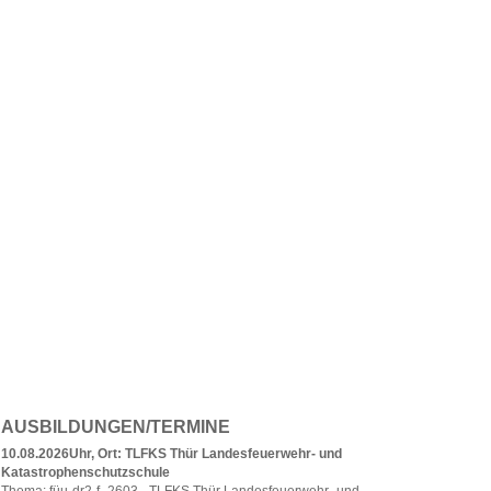
AUSBILDUNGEN/TERMINE
10.08.2026Uhr, Ort: TLFKS Thür Landesfeuerwehr- und
Katastrophenschutzschule
Thema: füu-dr2-f_2603 - TLFKS Thür Landesfeuerwehr- und