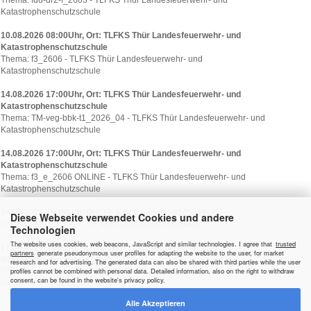
Katastrophenschutzschule
10.08.2026 08:00Uhr, Ort: TLFKS Thür Landesfeuerwehr- und
Katastrophenschutzschule
Thema: f3_2606 - TLFKS Thür Landesfeuerwehr- und
Katastrophenschutzschule
14.08.2026 17:00Uhr, Ort: TLFKS Thür Landesfeuerwehr- und
Katastrophenschutzschule
Thema: TM-veg-bbk-t1_2026_04 - TLFKS Thür Landesfeuerwehr- und
Katastrophenschutzschule
14.08.2026 17:00Uhr, Ort: TLFKS Thür Landesfeuerwehr- und
Katastrophenschutzschule
Thema: f3_e_2606 ONLINE - TLFKS Thür Landesfeuerwehr- und
Katastrophenschutzschule
14.08.2026 18:00Uhr, Ort: FF Reichmannsdorf (Saalfeld)
Diese Webseite verwendet Cookies und andere
Thema: MA-2026_03 - FF Reichmannsdorf (Saalfeld)
Technologien
The website uses cookies, web beacons, JavaScript and similar technologies. I agree that
trusted
17.08.2026Uhr, Ort: TLFKS Thür Landesfeuerwehr- und
partners
generate pseudonymous user profiles for adapting the website to the user, for market
Katastrophenschutzschule
research and for advertising. The generated data can also be shared with third parties while the user
profiles cannot be combined with personal data. Detailed information, also on the right to withdraw
Thema: ma-katslf_2601 - TLFKS Thür Landesfeuerwehr- und
consent, can be found in the website's privacy policy.
Katastrophenschutzschule
Alle Akzeptieren