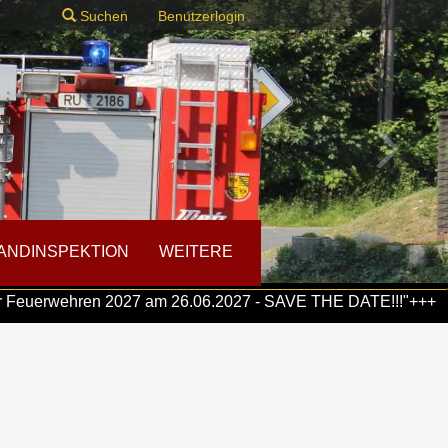
Suchen
Benutzerlogin
ANDINSPEKTION
WEITERE
erstellen
euerwehren 2027 am 26.06.2027 - SAVE THE DATE!!!"+++
+++"
ort vergessen?