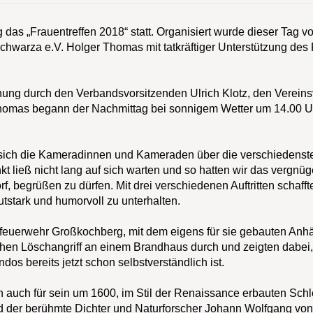
as „Frauentreffen 2018“ statt. Organisiert wurde dieser Tag 
hwarza e.V. Holger Thomas mit tatkräftiger Unterstützung des
ffnung durch den Verbandsvorsitzenden Ulrich Klotz, den Verein
omas begann der Nachmittag bei sonnigem Wetter um 14.00 U
 sich die Kameradinnen und Kameraden über die verschiedens
ließ nicht lang auf sich warten und so hatten wir das vergnüge
, begrüßen zu dürfen. Mit drei verschiedenen Auftritten schaffte 
tark und humorvoll zu unterhalten.
euerwehr Großkochberg, mit dem eigens für sie gebauten Anhä
dlichen Löschangriff an einem Brandhaus durch und zeigten dabe
os bereits jetzt schon selbstverständlich ist.
h auch für sein um 1600, im Stil der Renaissance erbauten Sch
nd der berühmte Dichter und Naturforscher Johann Wolfgang von 