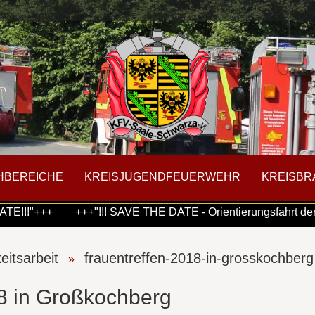
HBEREICHE
KREISJUGENDFEUERWEHR
KREISBR
Konto 
!!!"+++
+++"!!! SAVE THE DATE - Orientierungsfahrt der F
Passw
keitsarbeit
frauentreffen-2018-in-grosskochberg
»
8 in Großkochberg