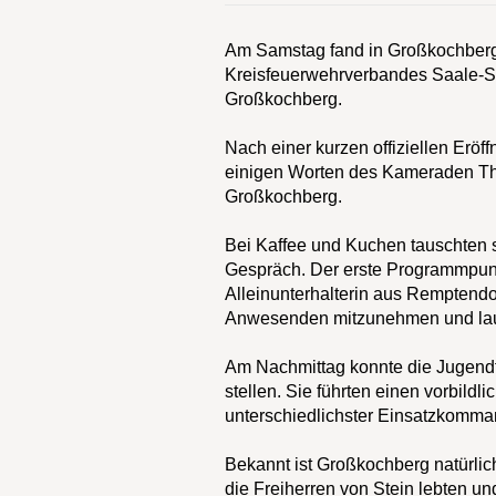
Am Samstag fand in Großkochberg d
Kreisfeuerwehrverbandes Saale-Sc
Großkochberg.
Nach einer kurzen offiziellen Erö
einigen Worten des Kameraden Th
Großkochberg.
Bei Kaffee und Kuchen tauschten
Gespräch. Der erste Programmpunkt 
Alleinunterhalterin aus Remptendorf
Anwesenden mitzunehmen und lauts
Am Nachmittag konnte die Jugendf
stellen. Sie führten einen vorbil
unterschiedlichster Einsatzkommand
Bekannt ist Großkochberg natürlic
die Freiherren von Stein lebten u